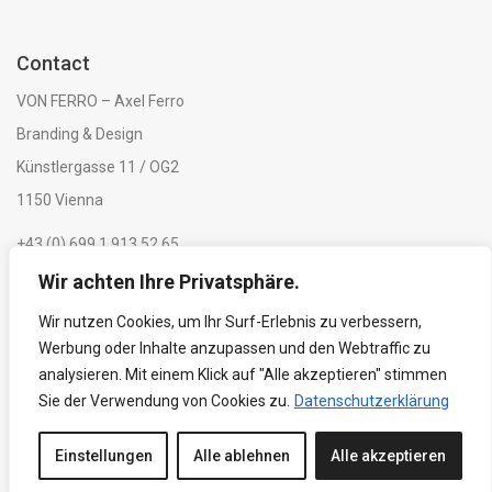
Contact
VON FERRO – Axel Ferro
Branding & Design
Künstlergasse 11 / OG2
1150 Vienna
+43 (0) 699 1 913 52 65
Wir achten Ihre Privatsphäre.
Legal notice and privacy policy
Wir nutzen Cookies, um Ihr Surf-Erlebnis zu verbessern,
LinkedIn
Werbung oder Inhalte anzupassen und den Webtraffic zu
analysieren. Mit einem Klick auf "Alle akzeptieren" stimmen
Sie der Verwendung von Cookies zu.
Datenschutzerklärung
© VON FERRO 2024. All Rights Reserved.
Einstellungen
Alle ablehnen
Alle akzeptieren