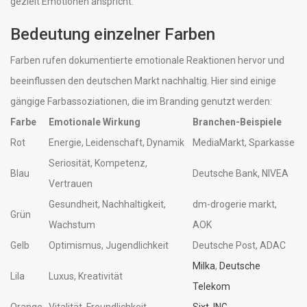
gezielt Emotionen anspricht.
Bedeutung einzelner Farben
Farben rufen dokumentierte emotionale Reaktionen hervor und
beeinflussen den deutschen Markt nachhaltig. Hier sind einige
gängige Farbassoziationen, die im Branding genutzt werden:
Farbe
Emotionale Wirkung
Branchen-Beispiele
Rot
Energie, Leidenschaft, Dynamik
MediaMarkt, Sparkasse
Seriosität, Kompetenz,
Blau
Deutsche Bank, NIVEA
Vertrauen
Gesundheit, Nachhaltigkeit,
dm-drogerie markt,
Grün
Wachstum
AOK
Gelb
Optimismus, Jugendlichkeit
Deutsche Post, ADAC
Milka
,
Deutsche
Lila
Luxus, Kreativität
Telekom
Orange
Vitalität, Freundlichkeit
Sixt
,
ING