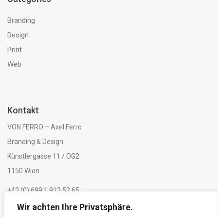
Branding
Design
Print
Web
Kontakt
VON FERRO – Axel Ferro
Branding & Design
Künstlergasse 11 / OG2
1150 Wien
+43 (0) 699 1 913 52 65
Wir achten Ihre Privatsphäre.
Impressum & Datenschutzerklärung